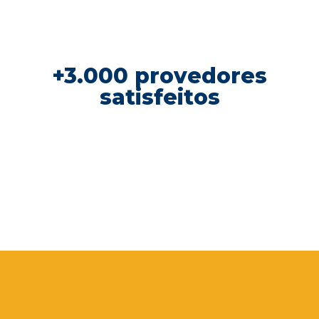
este formulário. Vagas limitadas para os
primeiros 50 cadastros.
+3.000 provedores
satisfeitos